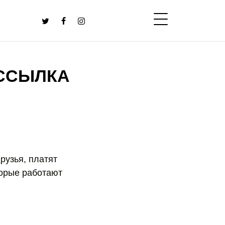
 ССЫЛКА
рузья, платят
торые работают