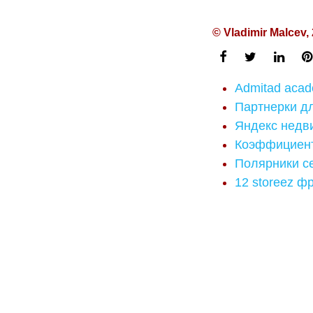
© Vladimir Malcev,
Admitad aca
Партнерки д
Яндекс недв
Коэффициент
Полярники се
12 storeez ф