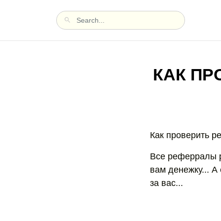
КАК ПР
Как проверить р
Все реферралы ра
вам денежку... А
за вас...