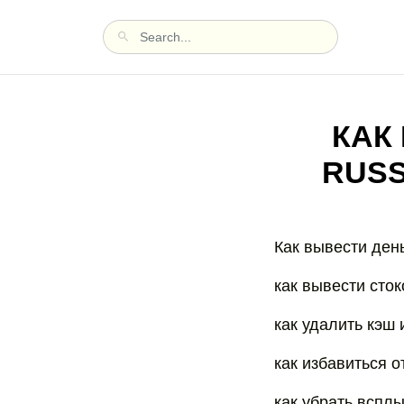
КАК
RUSS
Как вывести деньг
как вывести сток
как удалить кэш 
как избавиться о
как убрать вспл