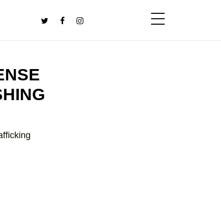
ENSE
SHING
fficking