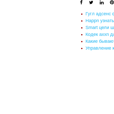
Гугл адсенс
Happn узнать
Smart цели ш
Кодек axxn д
Какие бывают
Управление к