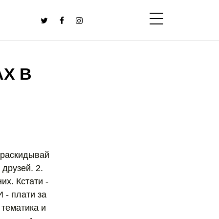
АХ В
и раскидывай
друзей. 2.
х. Кстати -
 - плати за
 тематика и