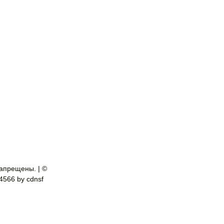
апрещены. | ©
-4566 by cdnsf