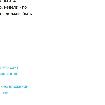
ньги. 4.
, недели - по
айты должны быть
шего сайт
фишинг по
 без вложений
посет