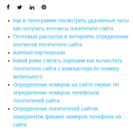
Как в телеграмме посмотреть удаленные чаты
как получать контакты посетителя сайта
Почтовые рассылки в интернете определение
контактов посетителя сайта
Admitad партнерская
Какой роми считать хорошим как вычислить
посетителя сайта с компьютера по номеру
мобильного
Определение номеров на сайте сервис по
определению номеров телефонов
посетителей сайта
Определение посетителей сайтов
конкурентов фишинг номеров телефона на
сайте