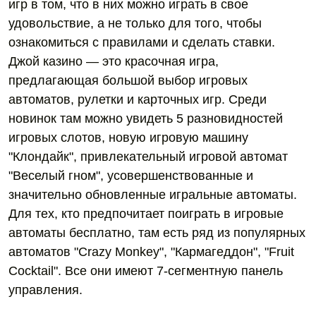
игр в том, что в них можно играть в свое
удовольствие, а не только для того, чтобы
ознакомиться с правилами и сделать ставки.
Джой казино — это красочная игра,
предлагающая большой выбор игровых
автоматов, рулетки и карточных игр. Среди
новинок там можно увидеть 5 разновидностей
игровых слотов, новую игровую машину
"Клондайк", привлекательный игровой автомат
"Веселый гном", усовершенствованные и
значительно обновленные игральные автоматы.
Для тех, кто предпочитает поиграть в игровые
автоматы бесплатно, там есть ряд из популярных
автоматов "Crazy Monkey", "Кармагеддон", "Fruit
Cocktail". Все они имеют 7-сегментную панель
управления.