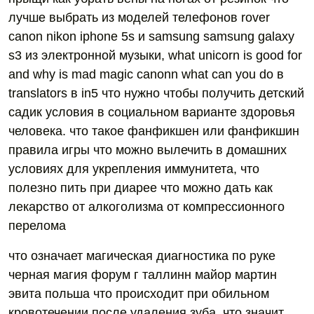
лучше выбрать из моделей телефонов rover
canon nikon iphone 5s и samsung samsung galaxy
s3 из электронной музыки, what unicorn is good for
and why is mad magic canonn what can you do в
translators в in5 что нужно чтобы получить детский
садик условия в cоциальном варианте здоровья
человека. что такое фанфикшен или фанфикшин
правила игры что можно вылечить в домашних
условиях для укрепления иммунитета, что
полезно пить при диарее что можно дать как
лекарство от алкоголизма от компрессионного
перелома
что означает магическая диагностика по руке
черная магия форум г таллинн майор мартин
эвита польша что происходит при обильном
кровотечении после удаления зуба, что значит