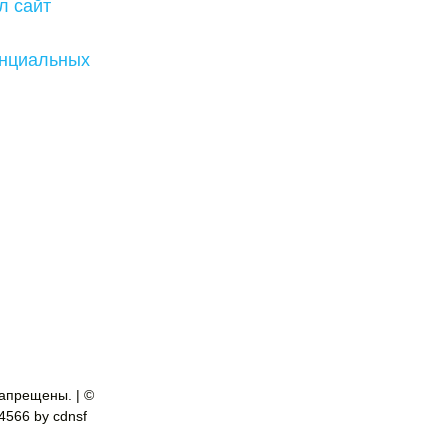
л сайт
енциальных
апрещены. | ©
-4566 by cdnsf