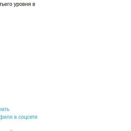
ьего уровня в
чать
филя в соцсети