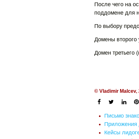
После чего на о
поддомене для н
По выбору пред
Домены второго 
Домен третьего (
© Vladimir Malcev,
Письмо знак
Приложения 
Кейсы лидог