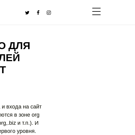
О ДЛЯ
ЛЕЙ
Т
и входа на сайт
тся в зоне org
.biz и т.п.). И
ервого уровня.