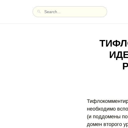
ТИФЛ
ИД
Тифлокомментиро
необходимо вспо
(и поддомены по 
домен второго ур