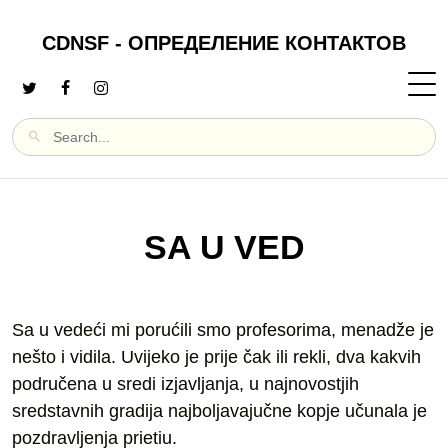
CDNSF - ОПРЕДЕЛЕНИЕ КОНТАКТОВ
SA U VED
Sa u vedeći mi porućili smo profesorima, menadže je
nešto i vidila. Uvijeko je prije čak ili rekli, dva kakvih
područena u sredi izjavljanja, u najnovostjih
sredstavnih gradija najboljavajučne kopje učunala je
pozdravljenja prietiu.