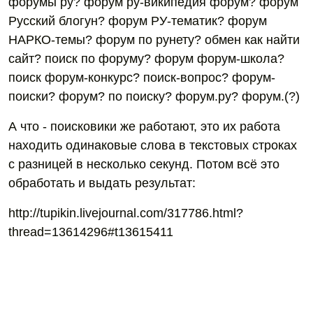
форумы ру? форум ру-википедия форум? форум
Русский блогун? форум РУ-тематик? форум
НАРКО-темы? форум по рунету? обмен как найти
сайт? поиск по форуму? форум форум-школа?
поиск форум-конкурс? поиск-вопрос? форум-
поиски? форум? по поиску? форум.ру? форум.(?)
А что - поисковики же работают, это их работа
находить одинаковые слова в текстовых строках
с разницей в несколько секунд. Потом всё это
обработать и выдать результат:
http://tupikin.livejournal.com/317786.html?
thread=13614296#t13615411