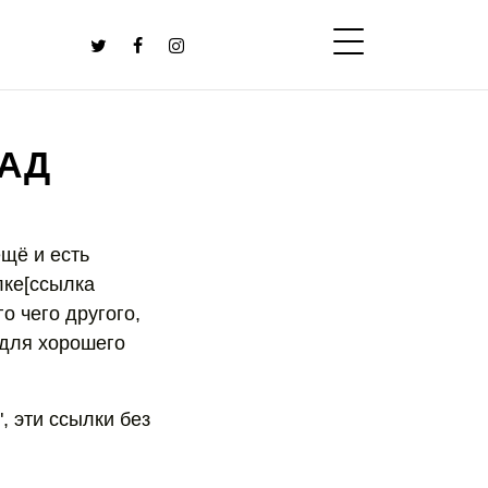
ТАД
ещё и есть
лке[ссылка
о чего другого,
 для хорошего
, эти ссылки без