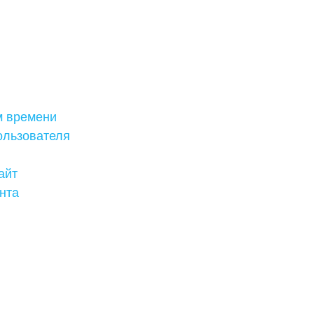
м времени
ользователя
айт
нта