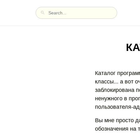
КА
Каталог програм
классы... а вот 
заблокирована п
ненужного в про
пользователя-ад
Вы мне просто да
обозначения на т