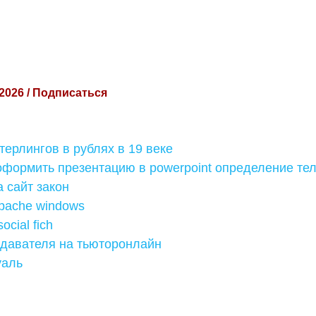
 2026 / Подписаться
терлингов в рублях в 19 веке
оформить презентацию в powerpoint определение те
 сайт закон
pache windows
ocial fich
одавателя на тьюторонлайн
уаль