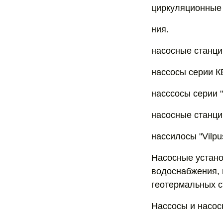
циркуляционные
ния.
насосные станци
нассосы серии К
насссосы серии 
насосные станци
нассилосы "Vilpus
Насосные устано
водоснабжения, 
геотермальных ст
Нассосы и насос