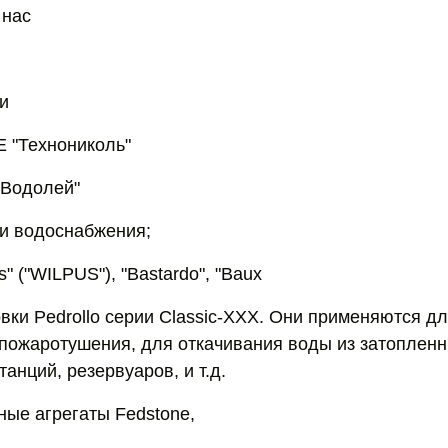
 нас
и
Е "Технониколь"
"Водолей"
и водоснабжения;
" ("WILPUS"), "Bastardo", "Baux
вки Pedrollo серии Classic-XXX. Они применяются д
пожаротушения, для откачивания воды из затоплен
анций, резервуаров, и т.д.
ные агрегаты Fedstone,