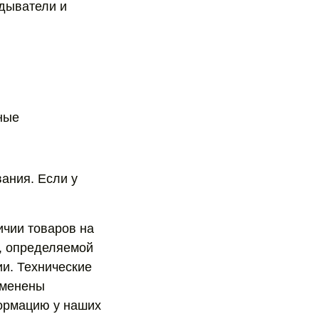
идыватели и
ные
ания. Если у
ичии товаров на
й, определяемой
и. Технические
зменены
ормацию у наших