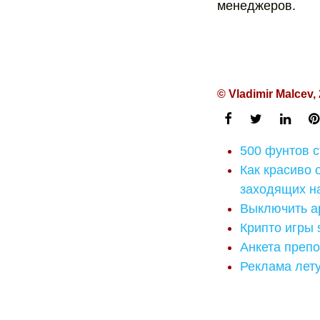
менеджеров.
© Vladimir Malcev,
500 фунтов с
Как красиво 
заходящих на
Выключить a
Крипто игры s
Анкета преп
Реклама лет