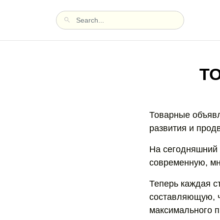
Т
Товарные объявл
развития и прод
На сегодняшний 
современную, мн
Теперь каждая с
составляющую, ч
максимального п