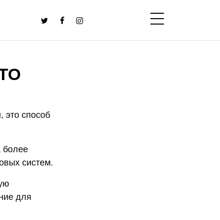
ТО
, это способ
а более
овых систем.
ную
ние для