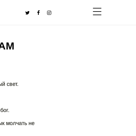
РАМ
ый свет.
бог.
зык молчать не