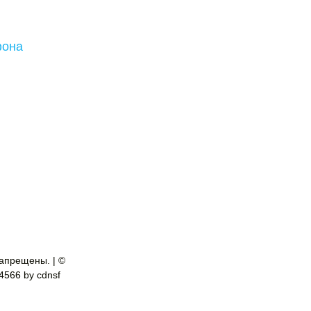
фона
апрещены. | ©
-4566 by cdnsf