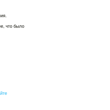
ния.
ее, что было
айте