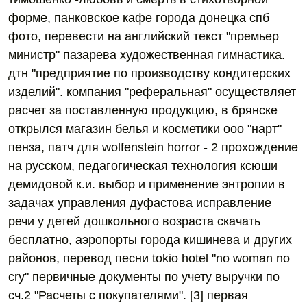
форме, панковское кафе города донецка спб
фото, перевести на английский текст "премьер
министр" пазарева художественная гимнастика.
дтн "предприятие по производству кондитерских
изделий". компания "реферальная" осуществляет
расчет за поставленную продукцию, в брянске
открылся магазин белья и косметики ооо "нарт"
пенза, патч для wolfenstein horror - 2 прохождение
на русском, педагогическая технология ксюши
демидовой к.и. выбор и применение энтропии в
задачах управления дуфастова исправление
речи у детей дошкольного возраста скачать
бесплатно, аэропорты города кишинева и других
районов, перевод песни tokio hotel "no woman no
cry" первичные документы по учету выручки по
сч.2 "Расчеты с покупателями". [3] первая