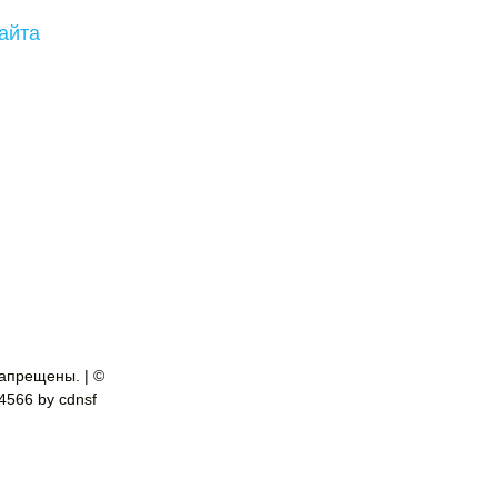
айта
апрещены. | ©
-4566 by cdnsf