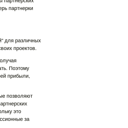
ы партнерских
ерь партнерки
й" для различных
воих проектов.
получая
ать. Поэтому
оей прибыли,
рые позволяют
партнерских
ольку это
иссионные за