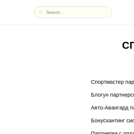
С
Спортмастер пар
Блогун партнерс
Авто-Авангард п
Бонусхантинг си
Партнерки с опл