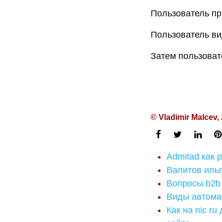
Пользователь при
Пользователь вид
Затем пользовате
© Vladimir Malcev,
Admitad как 
Валитов ильг
Вопросы b2b 
Виды автомат
Как на nic ru