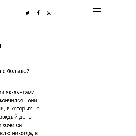
О
в с большой
ми аккаунтами
кончился - они
и, в которых не
 каждый день
е хочется
влю никогда, в