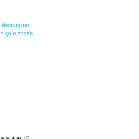
е бесплатно
т до и после
апрещены. | ©