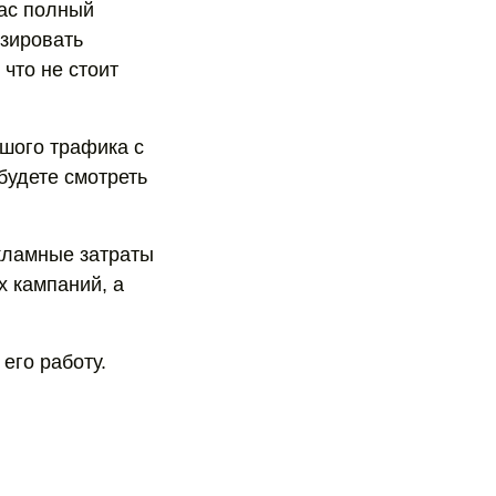
вас полный
изировать
что не стоит
ьшого трафика с
будете смотреть
екламные затраты
х кампаний, а
его работу.