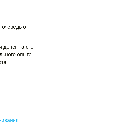
 очередь от
и денег на его
льного опыта
кта.
живания