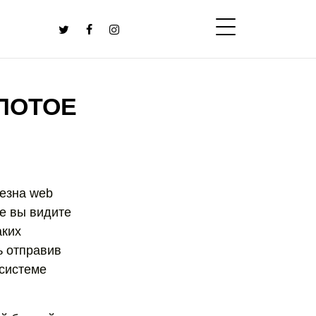
ЛОТОЕ
езна web
е вы видите
аких
ь отправив
 системе