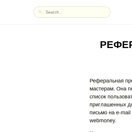
РЕФЕ
Реферальная про
мастерам. Она п
список пользова
приглашенных до
письмо на e-mai
webmoney.