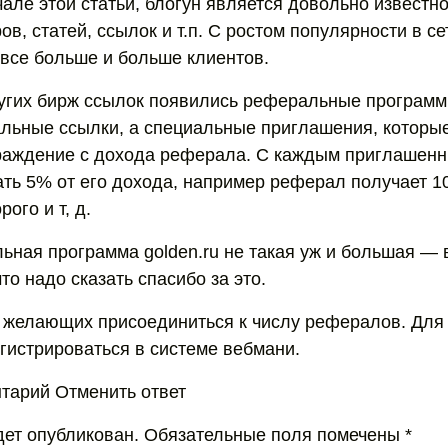
чале этой статьи, блогун является довольно известн
в, статей, ссылок и т.п. С ростом популярности в се
 все больше и больше клиентов.
других бирж ссылок появились реферальные программ
льные ссылки, а специальные приглашения, которы
граждение с дохода реферала. С каждым приглашен
ать 5% от его дохода, например реферал получает 1
ого и т, д.
льная программа golden.ru не такая уж и большая —
то надо сказать спасибо за это.
желающих присоединиться к числу рефералов. Для 
гистрироваться в системе вебмани.
тарий Отменить ответ
удет опубликован. Обязательные поля помечены *