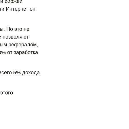
ой биржей
ти Интернет он
ы. Но это не
е позволяют
ным рефералом,
0% от заработка
 всего 5% дохода
этого