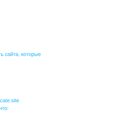
ь сайта, которые
ate.site
что: