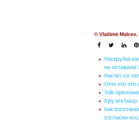
© Vladimir Malcev,
Раскрутка ка
не оставили 
Расчет roi т
Gmv что это 
Sdk приложе
Еру агктшыр
Как восстанов
согласно исс