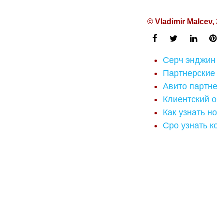
© Vladimir Malcev,
Серч энджин 
Партнерские 
Авито партн
Клиентский о
Как узнать н
Cpo узнать к