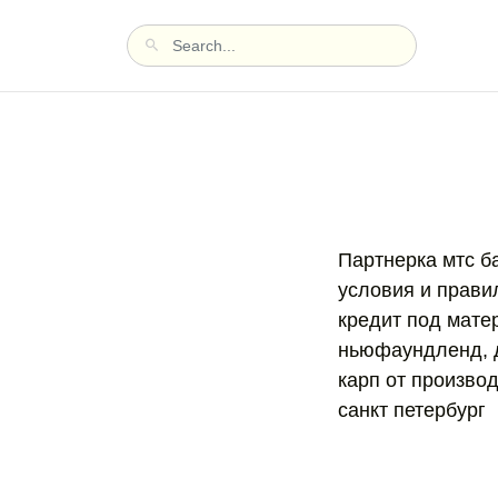
Партнерка мтс ба
условия и правил
кредит под матер
ньюфаундленд, д
карп от произво
санкт петербург