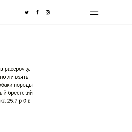
в рассрочку,
но ли взять
собаки породы
ый брестский
а 25,7 р 0 в