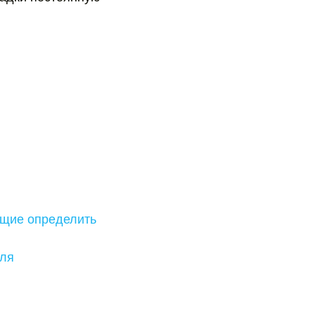
яющие определить
еля