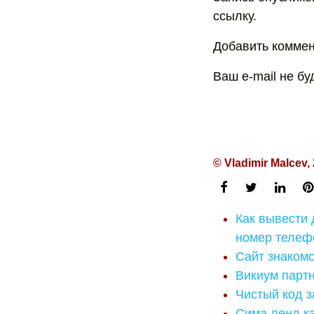
ссылку.
Добавить коммен
Ваш e-mail не б
© Vladimir Malcev,
Как вывести 
номер телеф
Сайт знаком
Викиум парт
Чистый код з
Сима ленд ка