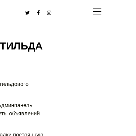
 ТИЛЬДА
 тильдового
 Админпанель
кеты объявлений
ладки постоянную