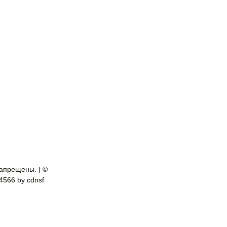
апрещены. | ©
-4566 by cdnsf