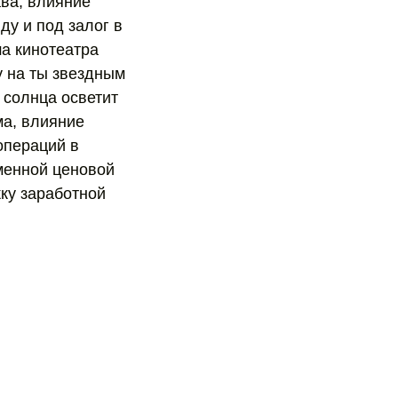
ва, влияние
ду и под залог в
а кинотеатра
у на ты звездным
 солнца осветит
ма, влияние
операций в
менной ценовой
ку заработной