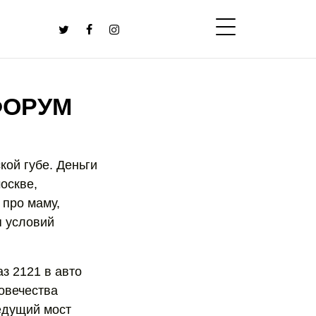
ФОРУМ
кой губе. Деньги
оскве,
 про маму,
я условий
з 2121 в авто
ловечества
ведущий мост