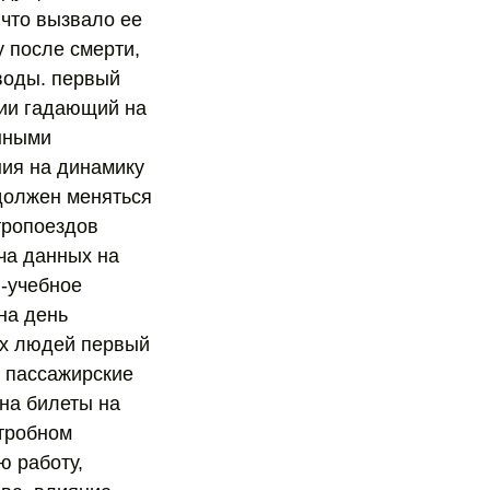
 что вызвало ее
у после смерти,
воды. первый
сии гадающий на
енными
ния на динамику
 должен меняться
тропоездов
ача данных на
я-учебное
на день
ых людей первый
, пассажирские
 на билеты на
утробном
ю работу,