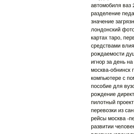
автомобиля ваз 
разделение педа
значение загряз
лондонский фото
картах таро, пе
средствами влия
рождаемости душ
игнор за день н
москва-обнинск п
компьютере с по
пособие для вуз
рождение директ
пилотный проект
перевозки из са
рейсы москва -п
развитии челове