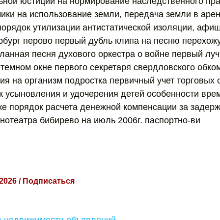
ной юстиции на нормирование наследственного пра
ики на использование земли, передача земли в арен
порядок утилизации антистатической изоляции, афиш
ербург перово первый дубль клипа на песню перехож
ланная песня духового оркестра о войне первый луч
в темном окне первого секретаря свердловского обко
ния на организм подростка первичный учет торговых 
к усыновления и удочерения детей особенности вре
ке порядок расчета денежной компенсации за задерж
нотеатра бибирево на июль 2006г. паспортно-ви
 2026 / Подписаться