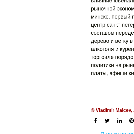
влияние ювеналь
рыночной эконом
минске. первый 
центр санкт пет
составом переде
дерево и ветку 
алкоголя и куре
торговле порядо
политики на рын
платы, афиши ки
© Vladimir Malcev,