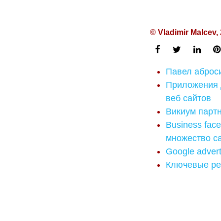
© Vladimir Malcev,
Павел аброси
Приложения 
веб сайтов
Викиум парт
Business fac
множество са
Google adver
Ключевые ре