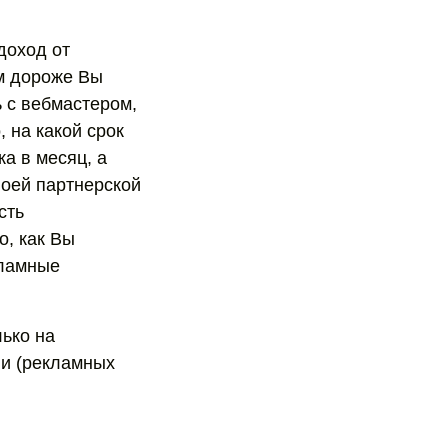
доход от
ем дороже Вы
ь с вебмастером,
, на какой срок
а в месяц, а
воей партнерской
сть
о, как Вы
кламные
лько на
ии (рекламных