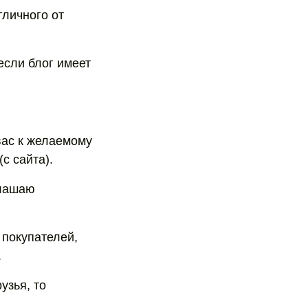
тличного от
если блог имеет
вас к желаемому
с сайта).
глашаю
 покупателей,
.
узья, то