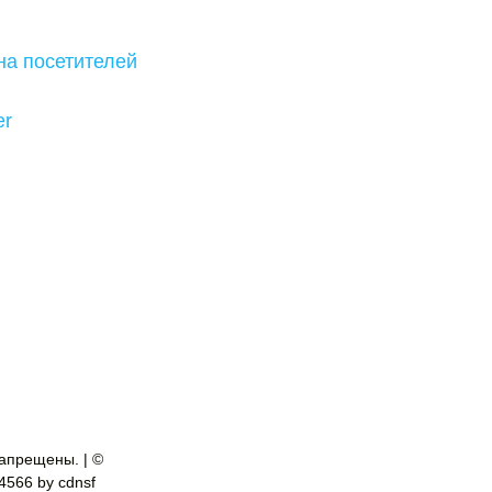
на посетителей
er
апрещены. | ©
-4566 by cdnsf