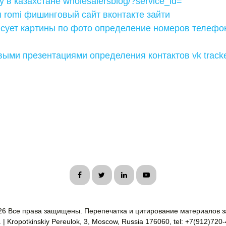
 в казахстане wholesalersblog/?service_id=
я romi фишинговый сайт вконтакте зайти
исует картины по фото определение номеров телефо
выми презентациями определения контактов vk track
26 Все права защищены. Перепечатка и цитирование материалов з
| Kropotkinskiy Pereulok, 3, Moscow, Russia 176060, tel: +7(912)720