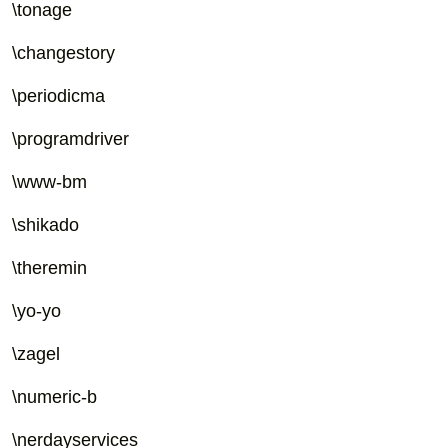
\tonage
\changestory
\periodicma
\programdriver
\www-bm
\shikado
\theremin
\yo-yo
\zagel
\numeric-b
\nerdayservices