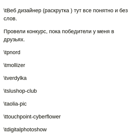
\tВеб дизайнер (раскрутка ) тут все понятно и без
слов.
Провели конкурс, пока победители у меня в
друзьях.
\tpnord
\tmollizer
\tverdylka
\tslushop-club
\taolia-pic
\ttouchpoint-cyberflower
\tdigitalphotoshow