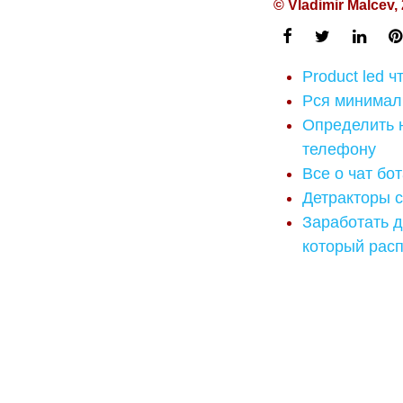
© Vladimir Malcev,
Product led 
Рся минимал
Определить н
телефону
Все о чат бо
Детракторы с
Заработать д
который рас