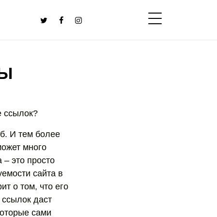
РЫ
е ссылок?
еб. И тем более
может много
 – это просто
уемости сайта в
ит о том, что его
и ссылок даст
которые сами