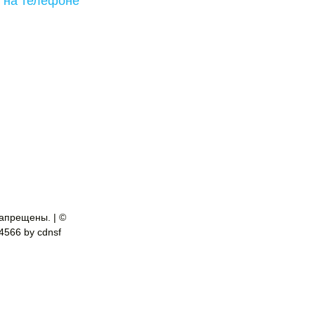
 на телефоне
апрещены. | ©
-4566 by cdnsf