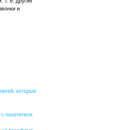
 Т. е. другие
звонки и
телей, которые
с посетителя