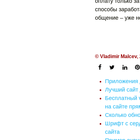
оплату только за
способы заработа
общение – уже не
© Vladimir Malcev,
Приложения д
Лучший сайт
Бесплатный 
на сайте пря
Сколько обно
Шрифт с серд
сайта