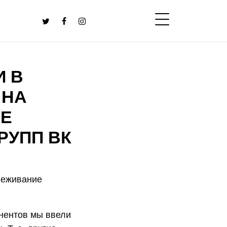
И В
 НА
ИЕ
РУПП ВК
леживание
онентов мы ввели