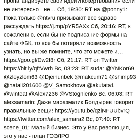
пропагандируете свои идеи?пожертвования если
не интересно - не… Сб, 19:30: RT на @ponny1:
Пока только @ntvru призывают все здраво
рассуждать https://j.mp/pYR5AXx Сб, 20:16: RT, к
сожалению, если бы не подписание формы на
сайте ФБК, то все бы потеряли возможность
узнать, но вы же помните, что это можете и…
https://goo.gl/Dw2t8r Сб, 21:17: RT on Twitter
https://bit.ly/qftVwrh Вс, 03:23: RT suda: @YNKor69
@zloyzlom63 @Djeihunbek @makcum71 @shimp93
@natali201600 @V_Samokhova @akutata1
@winteat @Alex7236 @VStognienko Вс, 06:03: RT
alexsamarin: Даже маразматик Болдырев говорит
правильные вещи! https://youtu.be/qziNFUUbvrQ
https://twitter.com/alex_samara2 Вс, 07:40: RT
scene_01: Малый бизнес. Это у Вас революция,
это у нас - план ГОЭЛРО