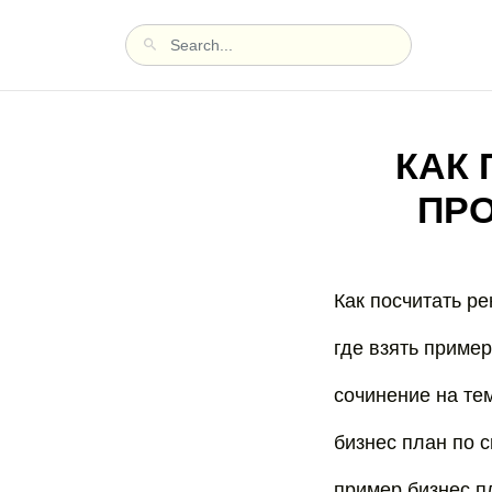
КАК
ПРО
Как посчитать ре
где взять приме
сочинение на тем
бизнес план по 
пример бизнес п