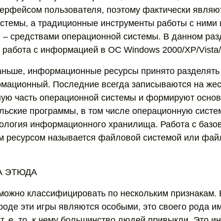
ерфейсом пользователя, поэтому фактически являю
стемы, а традиционные инструменты работы с ними 
– средствами операционной системы. В данном раз
работа с информацией в ОС Windows 2000/XP/Vista/7
раньше, информационные ресурсы принято разделять 
мационный. Последние всегда записываются на жес
ную часть операционной системы и формируют осно
льские программы, в том числе операционную систе
ология информационного хранилища. Работа с базо
 ресурсом называется файловой системой или фай
А ЭТЮДА
 можно классифицировать по нескольким признакам. 
роде эти игры являются особыми, это своего рода и
т. е. то, к чему большинство людей привыкли. Это и