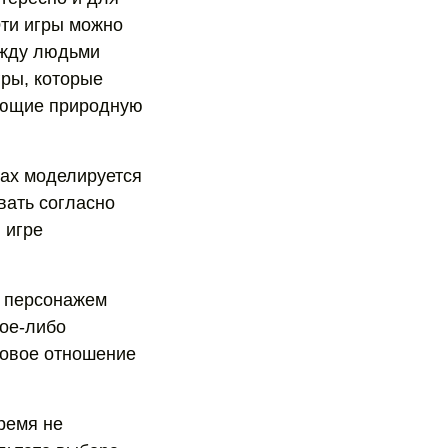
Эти игры можно
ежду людьми
гры, которые
рующие природную
рах моделируется
вать согласно
 игре
м персонажем
кое-либо
ровое отношение
время не