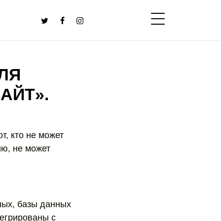
ДЛЯ
АЙТ».
т, кто не может
ю, не может
ных, базы данных
тегрированы с