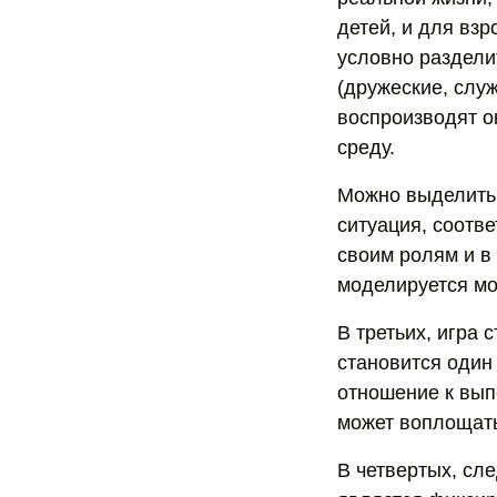
детей, и для взр
условно раздели
(дружеские, слу
воспроизводят о
среду.
Можно выделить 
ситуация, соотв
своим ролям и в 
моделируется мо
В третьих, игра 
становится один
отношение к вып
может воплощатьс
В четвертых, сле