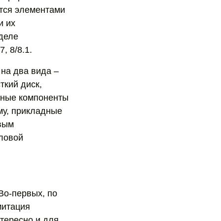
тся элементами
и их
деле
, 8/8.1.
на два вида –
ткий диск,
вные компоненты
му, прикладные
вым
ловой
Во-первых, по
митация
нтересно и для