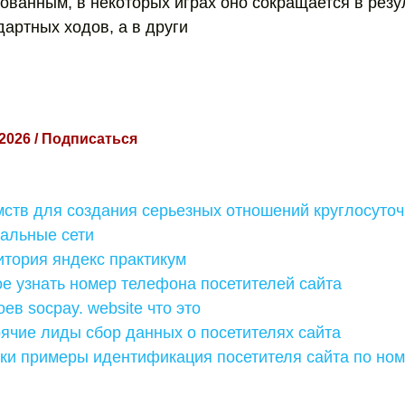
ованным, в некоторых играх оно сокращается в резу
дартных ходов, а в други
 2026 / Подписаться
мств для создания серьезных отношений круглосуто
иальные сети
итория яндекс практикум
ое узнать номер телефона посетителей сайта
ев socрay. website что это
рячие лиды сбор данных о посетителях сайта
лки примеры идентификация посетителя сайта по но