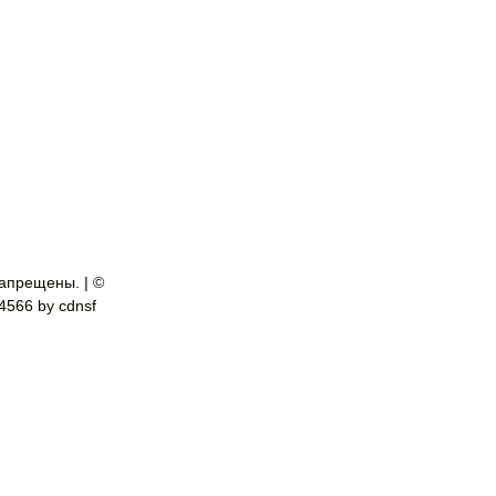
апрещены. | ©
-4566 by cdnsf