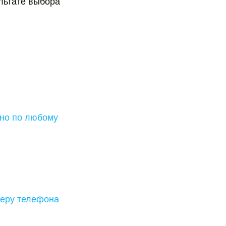
льтате выбора
чно по любому
меру телефона