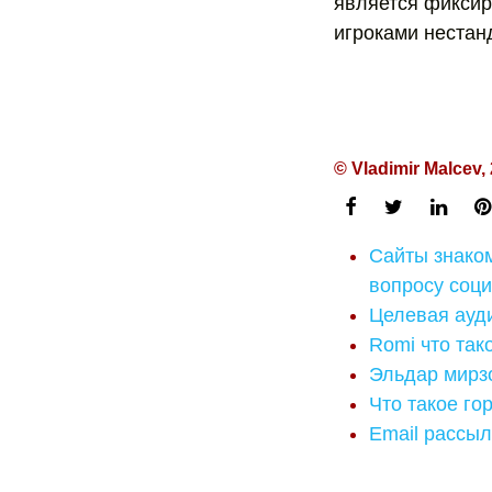
является фиксир
игроками нестан
© Vladimir Malcev,
Сайты знако
вопросу соц
Целевая ауд
Romi что так
Эльдар мирзо
Что такое го
Email рассы