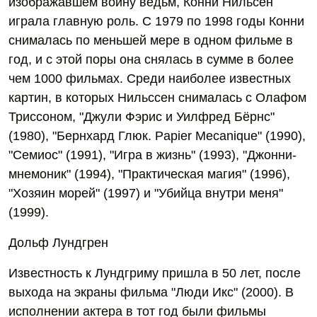
изображавшем войну ведьм, Конни Нильсен
играла главную роль. С 1979 по 1998 годы Конни
снималась по меньшей мере в одном фильме в
год, и с этой поры она снялась в сумме в более
чем 1000 фильмах. Среди наиболее известных
картин, в которых Нильссен снималась с Олафом
Триссоном, "Джули Фэрис и Уилфред Бёрнс"
(1980), "Бернхард Глюк. Papier Mecanique" (1990),
"Семиос" (1991), "Игра в жизнь" (1993), "Джонни-
мнемоник" (1994), "Практическая магия" (1996),
"Хозяин морей" (1997) и "Убийца внутри меня"
(1999).
Дольф Лундгрен
Известность к Лундгриму пришла в 50 лет, после
выхода на экраны фильма "Люди Икс" (2000). В
исполнении актера в тот год были фильмы