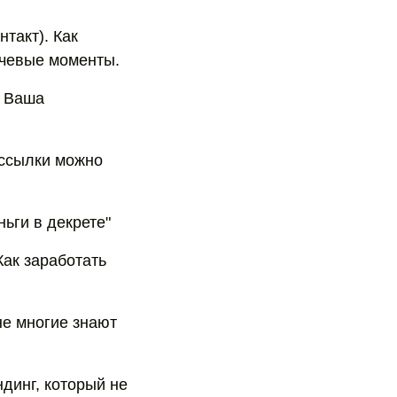
такт). Как
ючевые моменты.
- Ваша
 ссылки можно
ьги в декрете"
Как заработать
не многие знают
ндинг, который не