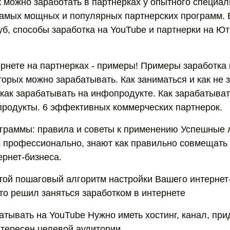
к можно заработать в партнерках у опытного специал
амых мощных и популярных партнерских программ. 
уб, способы заработка на YouTube и партнерки на Ю
ернете на партнерках - примеры! Примеры заработка 
торых можно зарабатывать. Как заниматься и как не 
как зарабатывать на инфопродукте. Как зарабатыват
родукты. 6 эффективных коммерческих партнерок.
граммы: правила и советы к применению Успешные 
 профессионально, знают как правильно совмещать 
ернет-бизнеса.
ой пошаговый алгоритм настройки Вашего интернет
кто решил заняться заработком в интернете
атывать на YouTube Нужно иметь хостинг, канал, при
нтересен целевой аудитории.