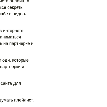
иста онлайн. А
Все секреты
тюбе в видео-
в интернете,
заниматься
ь на партнерке и
люди, которые
партнерки и
-сайта Для
думать плейлист,