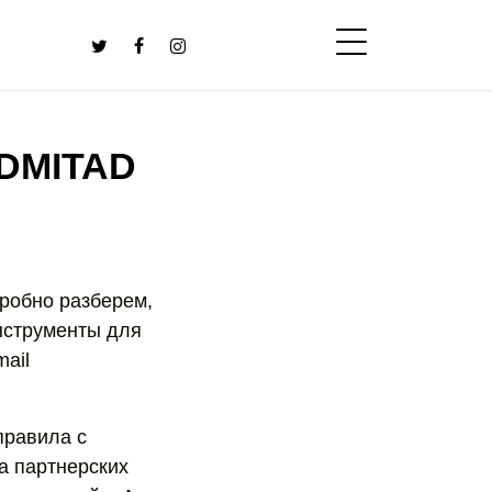
DMITAD
дробно разберем,
инструменты для
mail
правила с
на партнерских