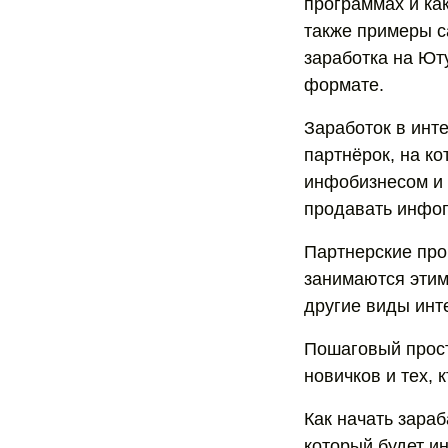
программах и ка
также примеры с
заработка на Ют
формате.
Заработок в инт
партнёрок, на ко
инфобизнесом и 
продавать инфоп
Партнерские про
занимаются этим
другие виды инт
Пошаговый прост
новичков и тех, 
Как начать зараб
который будет и