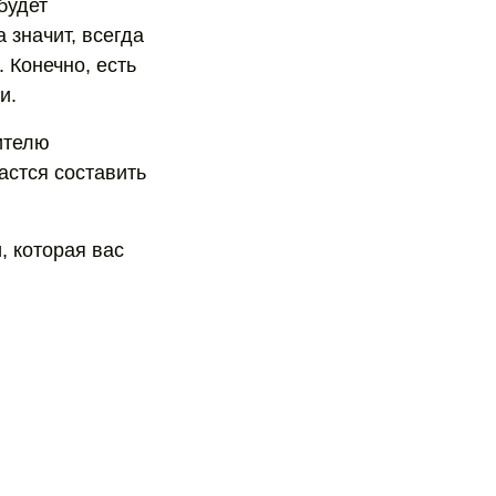
будет
 значит, всегда
 Конечно, есть
и.
ителю
астся составить
, которая вас