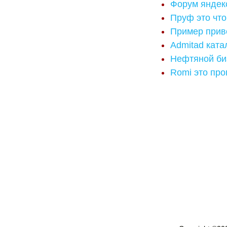
Форум яндек
Пруф это что
Пример приве
Admitad ката
Нефтяной биз
Romi это про