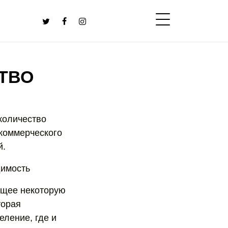
ТВО
количество
коммерческого
й.
димость
ащее некоторую
торая
еление, где и