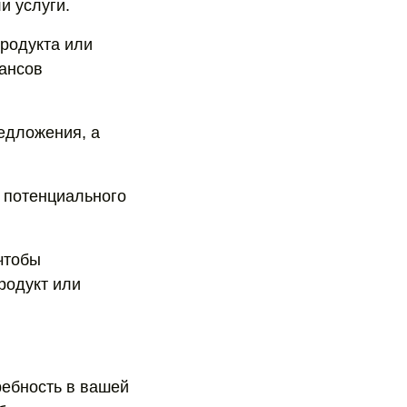
и услуги.
продукта или
юансов
редложения, а
и потенциального
чтобы
родукт или
ребность в вашей