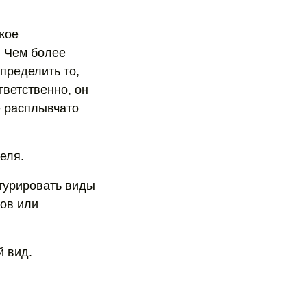
ское
. Чем более
пределить то,
тветственно, он
е расплывчато
еля.
турировать виды
ов или
й вид.