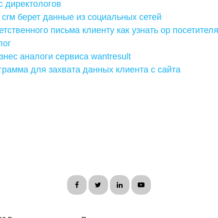
с директологов
 сrм берет данные из социальных сетей
тственного письма клиенту как узнать op посетителя
лог
нес аналоги сервиса wantresult
грамма для захвата данных клиента с сайта