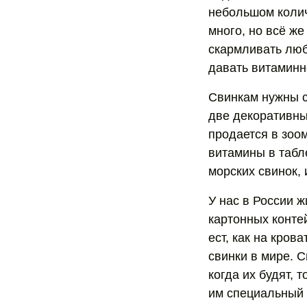
небольшом количе
много, но всё ж
скармливать люб
давать витаминн
Свинкам нужны с
две декоративны
продается в зоо
витамины в табле
морских свинок,
У нас в России ж
картонных контей
ест, как на кров
свинки в мире. С
когда их будят, 
им специальный 