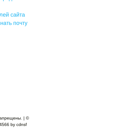
лей сайта
нать почту
апрещены. | ©
-4566 by cdnsf