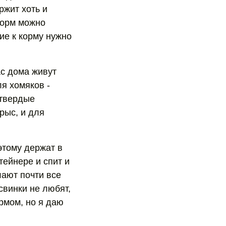
ржит хоть и
Корм можно
ие к корму нужно
с дома живут
я хомяков -
 твердые
рыс, и для
этому держат в
тейнере и спит и
елают почти все
свинки не любят,
ормом, но я даю