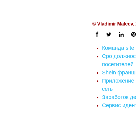
© Vladimir Malcev,
Команда site
Cpo должност
посетителей
Shein франш
Приложение 
сеть
Заработок де
Сервис иден