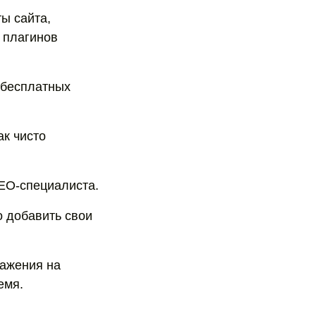
ы сайта,
 плагинов
 бесплатных
ак чисто
EO-специалиста.
о добавить свои
ражения на
емя.