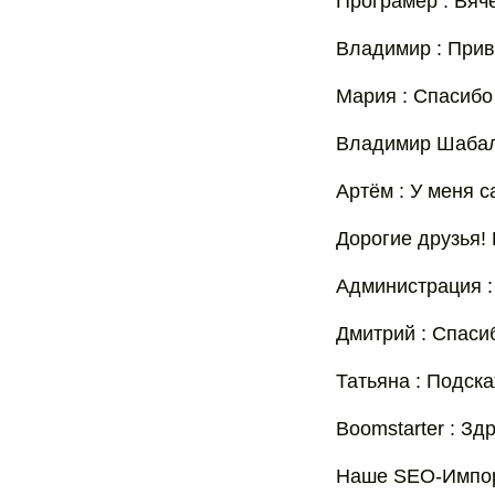
Програмер : Вяч
Владимир : Прив
Мария : Спасибо
Владимир Шабалин
Артём : У меня са
Дорогие друзья!
Администрация :
Дмитрий : Спасиб
Татьяна : Подск
Boomstarter : Зд
Наше SEO-Импор