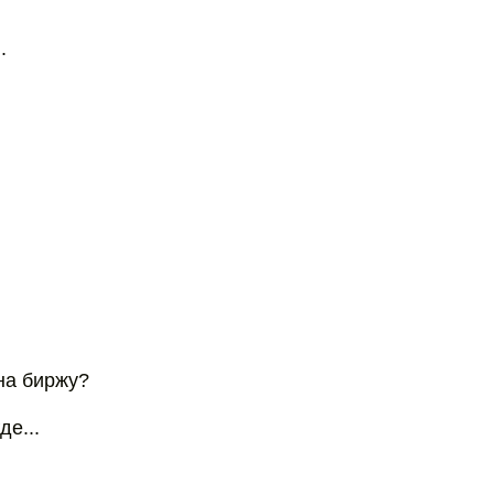
.
на биржу?
де...