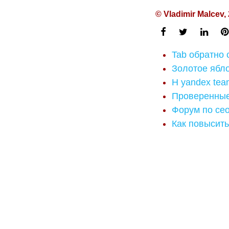
© Vladimir Malcev,
Tab обратно c
Золотое ябло
H yandex team
Проверенные
Форум по сео
Как повысить