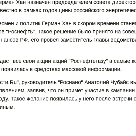
ерман Хан назначен председателем совета директор
звестно в рамках годовщины российского энергетичес
есмен и политик Герман Хан в скором времени стан
ов "Роснефть". Такое решение было принято на сове
нансов РФ, его провел заместитель главы ведомств
аст все свои акции акций "Роснефтегазу" в самые к
появилась в средствах массовой информации.
ести.Ru", руководитель "Роснано" Анатолий Чубайс в
влением, заявив, что он примет участие в кампании
оду. Такое желание появилась у него после встречи 
иным.