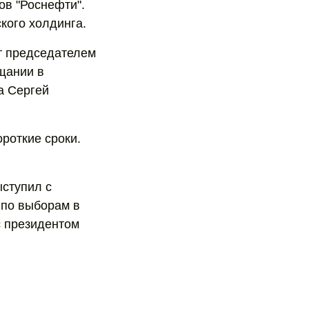
ов "Роснефти".
кого холдинга.
ет председателем
щании в
а Сергей
ороткие сроки.
ыступил с
 по выборам в
с президентом