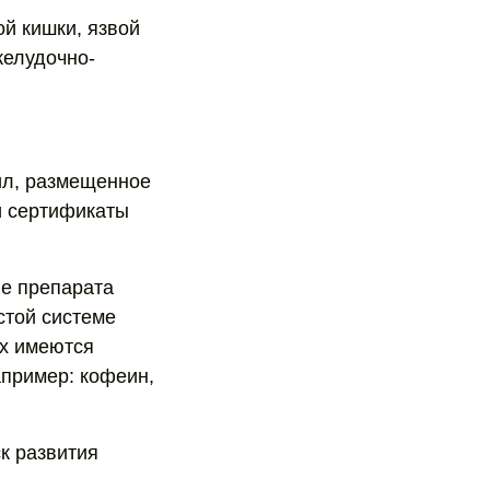
й кишки, язвой
желудочно-
ил, размещенное
и сертификаты
ие препарата
истой системе
ых имеются
пример: кофеин,
к развития