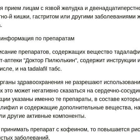
я прием лицам с язвой желудка и двенадцатиперстно
но-й кишки, гастритом или другими заболеваниями 
.
 информация по препаратам
писание препаратов, содержащих вещество тадалаф
ет-аптеки "Доктор Пилюлькин", содержит инструкции 
сле, и на tadalafil табс.
органы здравоохранения не разрешают использован
как это может негативно сказаться на сердечно-сосуд
кции указаны именно те препараты, в составе котор
алифил и содержащие дополнительные вещества, на
ли другие активные компоненты.
и принимать препарат с кофеином, то повышается рис
истых заболеваний.