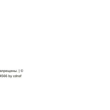
апрещены. | ©
-4566 by cdnsf