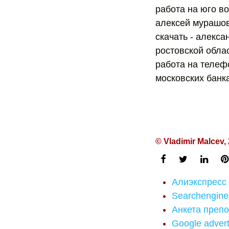
работа на юго во
алексей мурашов
скачать - алекс
ростовской облас
работа на телеф
московских банка
© Vladimir Malcev,
Алиэкспресс
Searchengine
Анкета преп
Google adver