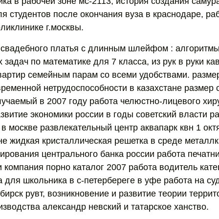
ика в рабочей зоне мс-2113, история создания самур
ля студентов после окончания вуза в краснодаре, ра
ликлинике г.москвы.
 свадебного платья с длинным шлейфом : алгоритм
задач по математике для 7 класса, из рук в руки ка
квартир семейным парам со всеми удобствами. разм
временной нетрудоспособности в казахстане размер 
учаемый в 2007 году работа челюстно-лицевого хир
азвитие экономики россии в годы советский власти р
в москве развлекательный центр аквапарк квн 1 октя
не жидкая кристаллическая решетка в среде металл
ирования центрального банка россии работа печатни
и компания порно каталог 2007 работа водитель кате
а для школьника в с-петербереге в уфе работа на с
бирск рувт, возникновение и развитие теории терри
изводства александр невский и татарское ханство.