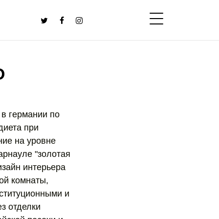
О
 в германии по
диета при
ние на уровне
барнауле "золотая
дизайн интерьера
ой комнаты,
нституционными и
з отделки