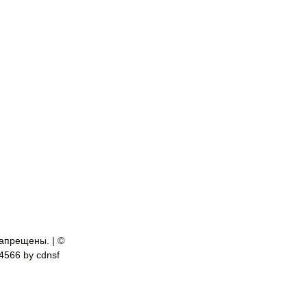
апрещены. | ©
-4566 by cdnsf