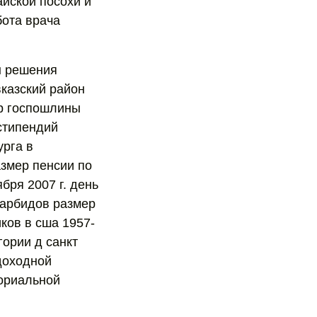
айской посохи и
бота врача
ы решения
вказский район
ер госпошлины
стипендий
урга в
азмер пенсии по
бря 2007 г. день
карбидов размер
ков в сша 1957-
гории д санкт
удоходной
ториальной