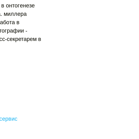
 в онтогенезе
а. миллера
абота в
тографии -
сс-секретарем в
 сервис