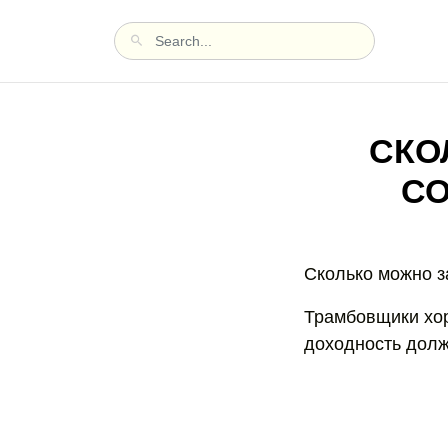
СКО
СО
Сколько можно з
Трамбовщики хор
доходность долж