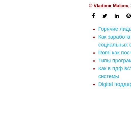
© Vladimir Malcev,
Горячие лиды
Как заработа
социальных 
Romi как посч
Типы програм
Как в пдф вс
системы
Digital подд