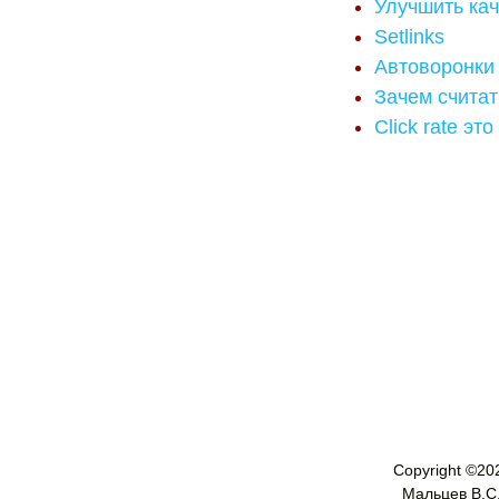
Улучшить кач
Setlinks
Автоворонки 
Зачем считать 
Click rate эт
Copyright ©
20
Мальцев В.С. 