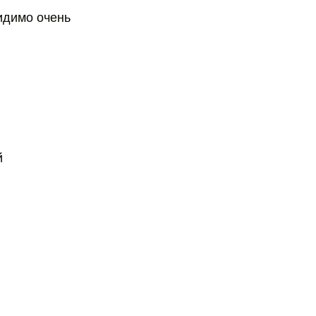
видимо очень
й