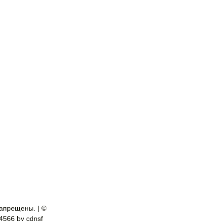
апрещены. | ©
-4566 by cdnsf