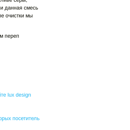
пливе серы,
ли данная смесь
ле очистки мы
ым переп
те lux design
орых посетитель