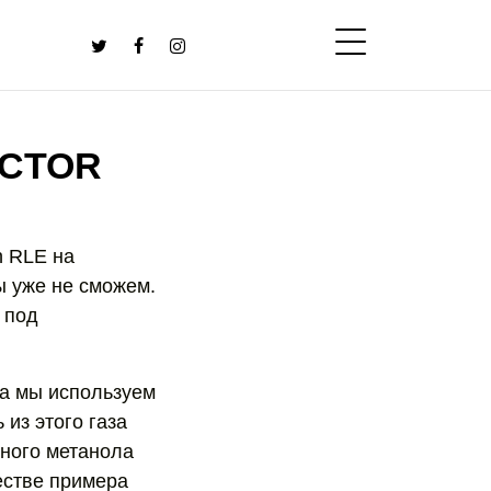
ECTOR
on RLE на
ы уже не сможем.
 под
та мы используем
 из этого газа
дного метанола
естве примера