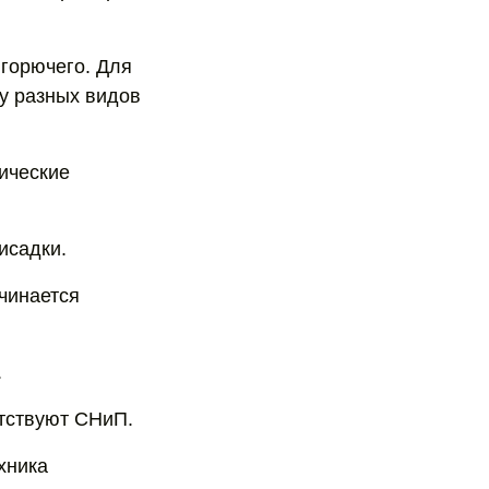
горючего. Для
у разных видов
ические
исадки.
чинается
.
тствуют СНиП.
хника