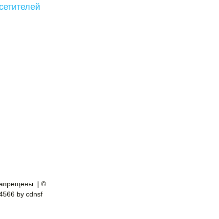
сетителей
апрещены. | ©
-4566 by cdnsf