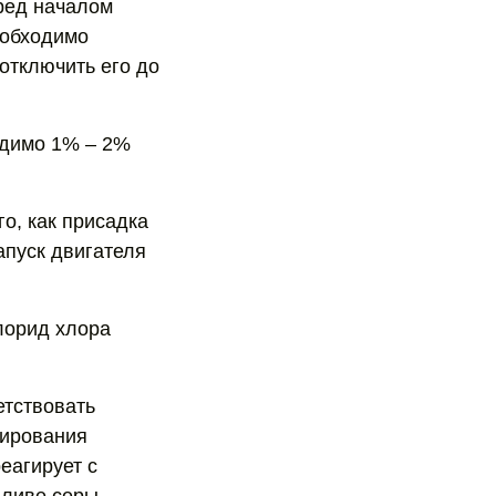
еред началом
еобходимо
отключить его до
одимо 1% – 2%
о, как присадка
апуск двигателя
лорид хлора
етствовать
зирования
еагирует с