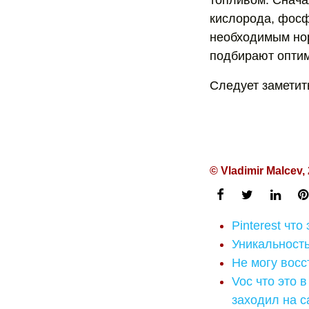
топливом. Снача
кислорода, фосф
необходимым нор
подбирают оптим
Следует заметит
© Vladimir Malcev,
Pinterest что
Уникальность 
Не могу восс
Voc что это 
заходил на с