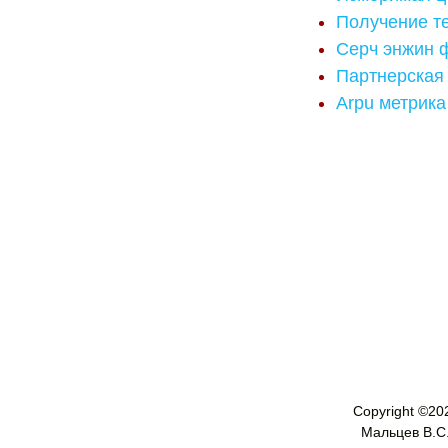
Получение т
Серч энжин 
Партнерская
Arpu метрика 
Copyright ©
20
Мальцев В.С. 