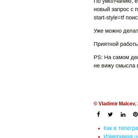
По умолчанию, ес
новый запрос с п
start-style=tf поис
Уже можно делат
Приятной работ
PS: На самом дел
не вижу смысла 
© Vladimir Malcev,
Как в телегр
Измеримая це