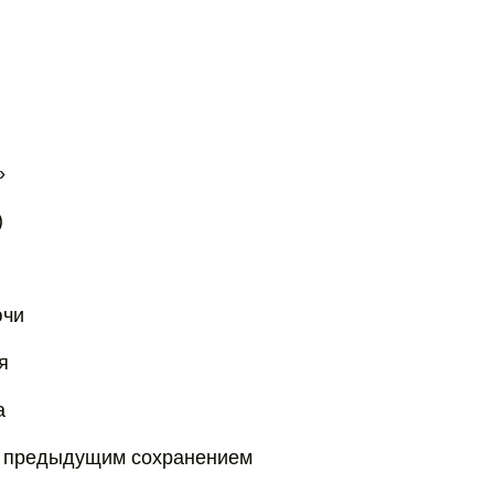
»
)
ючи
я
а
с предыдущим сохранением