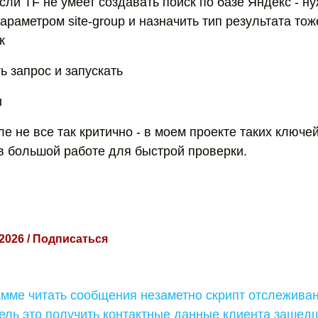
ли TF не умеет создавать поиск по базе Яндекс - н
араметром site-group и назначить тип результата тоже
к
ь запрос и запускать
ы
е не все так критично - в моем проекте таких ключе
в большой работе для быстрой проверки.
 2026 / Подписаться
амме читать сообщения незаметно скрипт отслежива
ль это получить контактные данные клиента зашедш