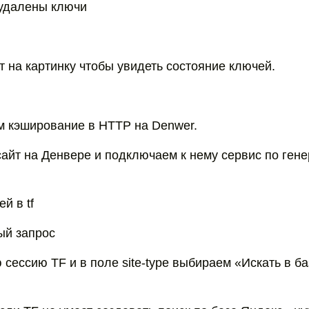
 удалены ключи
т на картинку чтобы увидеть состояние ключей.
м кэширование в HTTP на Denwer.
айт на Денвере и подключаем к нему сервис по ген
й в tf
ый запрос
 сессию TF и в поле site-type выбираем «Искать в б