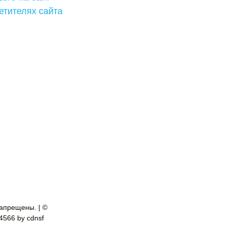
етителях сайта
апрещены. | ©
-4566 by cdnsf