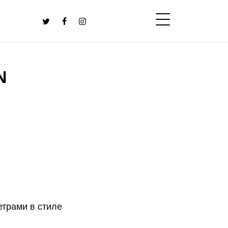
N
етрами в стиле