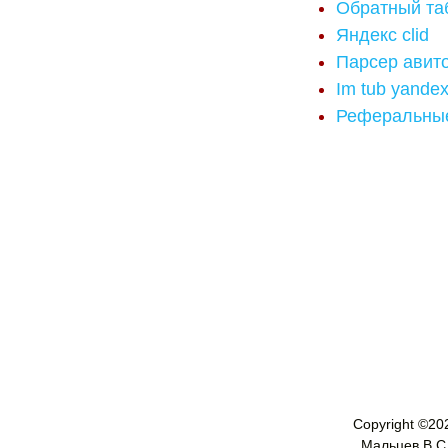
Обратный таб 
Яндекс clid
Парсер авито
Im tub yandex
Реферальны
Copyright ©
20
Мальцев В.С. 