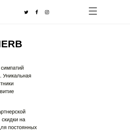
HERB
 симпатий
ю. Уникальная
стники
звитие
артнерской
 скидки на
для постоянных