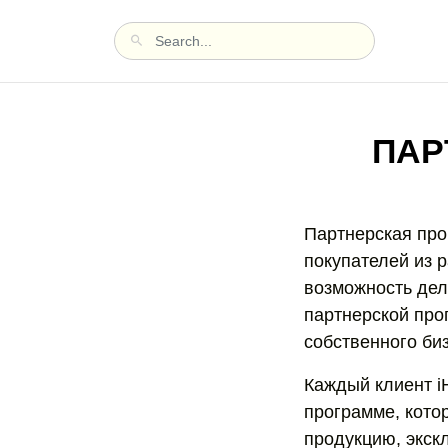
ПАР
Партнерская про
покупателей из р
возможность дел
партнерской про
собственного би
Каждый клиент i
программе, кото
продукцию, экск