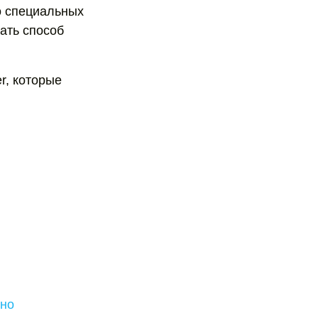
о специальных
ать способ
r, которые
тно