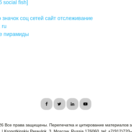
social fish]
 значок соц сетей сайт отслеживание
 ru
е пирамиды
26 Все права защищены. Перепечатка и цитирование материалов з
| Kropotkinskiy Pereulok, 3, Moscow, Russia 176060, tel: +7(912)720