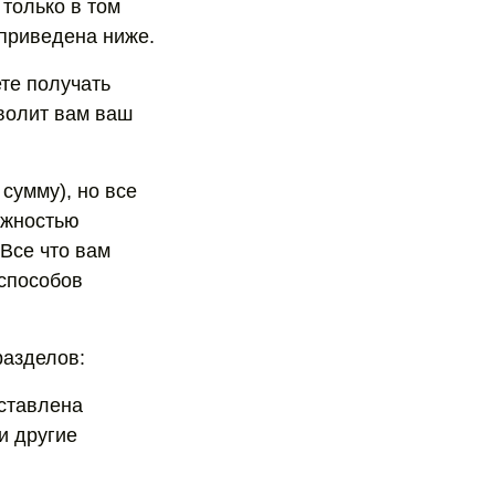
только в том
 приведена ниже.
те получать
зволит вам ваш
сумму), но все
можностью
Все что вам
 способов
разделов:
дставлена
и другие