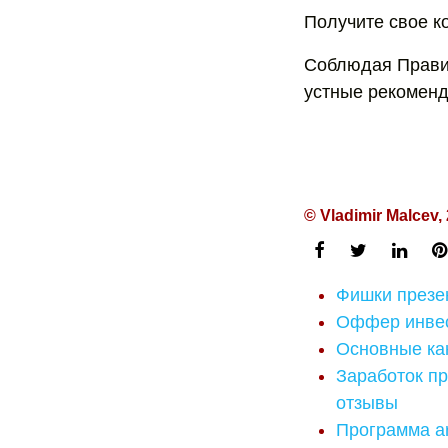
Получите свое 
Соблюдая Прави
устные рекоменд
© Vladimir Malcev,
Фишки презен
Оффер инвес
Основные кан
Заработок п
отзывы
Программа a