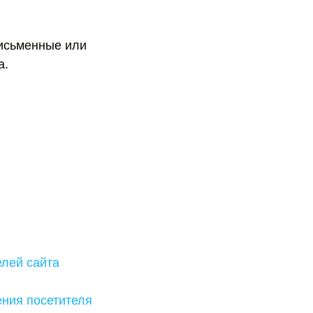
исьменные или
а.
елей сайта
ния посетителя