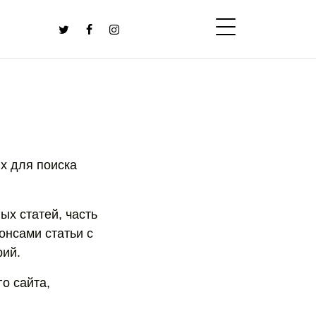
их для поиска
ых статей, часть
онсами статьи с
рий.
о сайта,