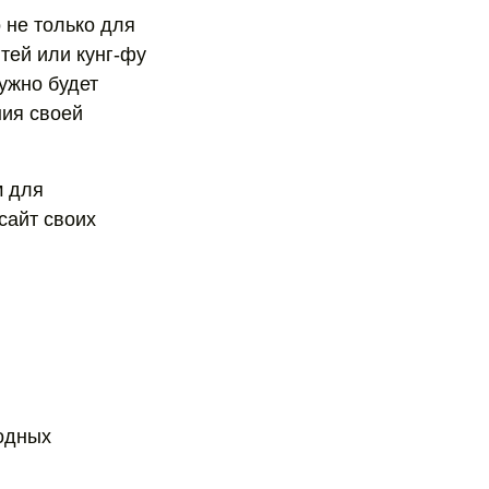
 не только для
тей или кунг-фу
нужно будет
ния своей
м для
сайт своих
годных