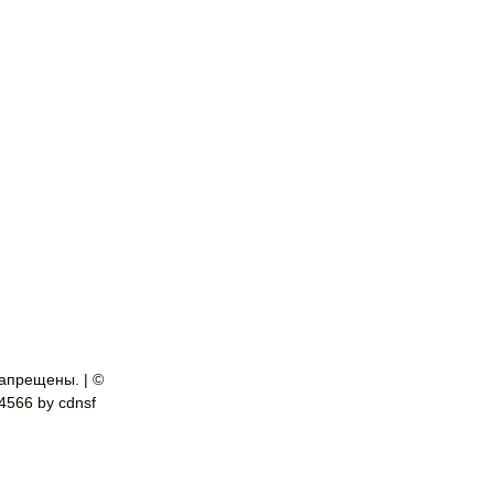
апрещены. | ©
-4566 by cdnsf