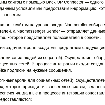
шим сайтом с помощью Back OP Connector — одного 
аданным условиям мы предоставим информацию, кот
о соцсетям.
uman с сайтом на уровне входа. Naumeroller собирае
телей, а Naomessenger Sender — отправляет данные
e, которое представляет пользователя в соцсети.
ии задач контроля входа мы предлагаем следующи
тслеживание людей из соцсетей). Осуществляет сбор
оцсетных сетей. В процесс интеграции входит создан
ойка подписки на нужные сообщения.
огины/пароли для социальных сетей). Осуществляет
х, которые приходят из соцсетевых систем, с данны
еспечения. Данные в процессе интеграции сопоставл
редоставляются: