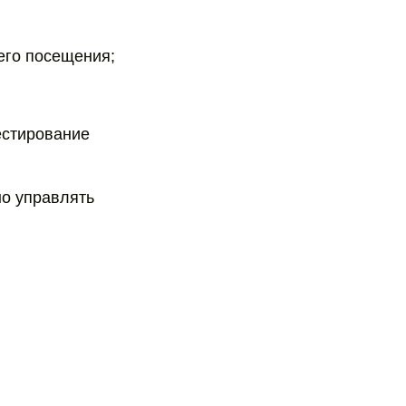
его посещения;
естирование
но управлять