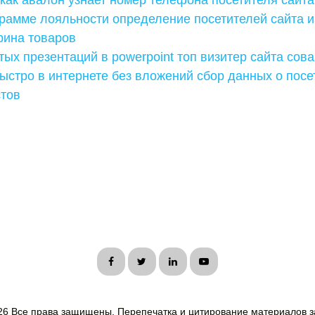
 как авалон узнает номер телефона посетителя сайта
рамме лояльности определение посетителей сайта и
рина товаров
ых презентаций в powerpoint топ визитер сайта сова
ыстро в интернете без вложений сбор данных о посе
стов
26 Все права защищены. Перепечатка и цитирование материалов з