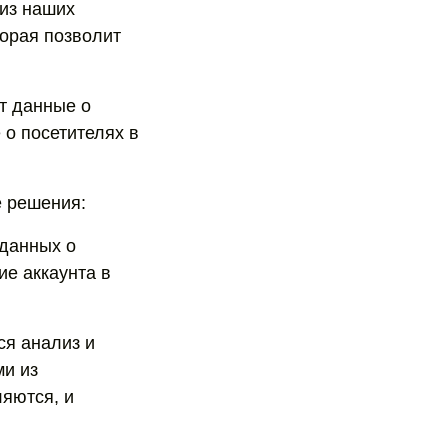
из наших
орая позволит
т данные о
 о посетителях в
е решения:
 данных о
ие аккаунта в
ся анализ и
ми из
яются, и