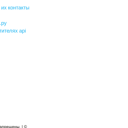
 их контакты
.ру
тителях api
апрещены. | ©