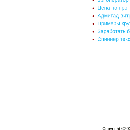
3pl оператор
Цена по прог
Адмитад вит
Примеры крут
Заработать б
Спиннер тек
Copyright ©
20