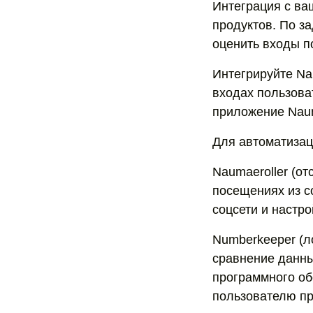
Интеграция с ва
продуктов. По з
оценить входы п
Интегрируйте Na
входах пользова
приложение Naum
Для автоматизац
Naumaeroller (о
посещениях из с
соцсети и настр
Numberkeeper (л
сравнение данны
программного об
пользователю п