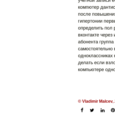
учетной записи 
компютер дантис
после повышения
гипертонии перв
определить пол 
вконтакте через
абонента группа
самостоятельно в
одноклассниках к
делать если взл
компьютере одно
© Vladimir Malcev,