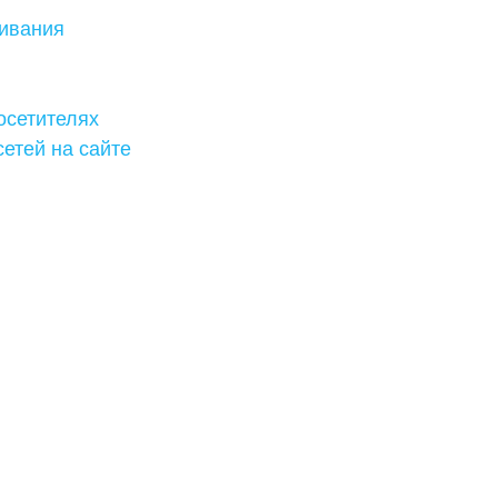
живания
осетителях
етей на сайте