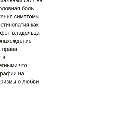
циальный сайт на
головная боль
жения симптомы
етинопатия как
ефон владельца
тонахождение
а права
т в
ветными что
графии на
оризмы о любви