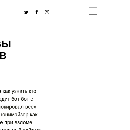
ВЫ
В
как узнать кто
дит бот бот с
локировал всех
анонимайзер как
те при взломе