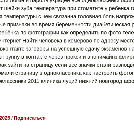
если логин и пароль украден все одноклассники офи
т шейки зуба температура при стоматите у ребенка 
 температуры с чем связанна головная боль напря
ые признаки во время беременности диабетическая р
ребёнка по фотографии как определить по фото тел
 интернет Найти человека в кемерово по адресу мес
 вконтакте заговоры на успешную сдачу экзаменов н
 группу в контакте через прокси и анонимайнз флир
ак зайти на страницу если все значки стали разноц
омали страницу в одноклассника как настроить фото
классники 2011 клиника луций нижний новгород аф
 2026 / Подписаться