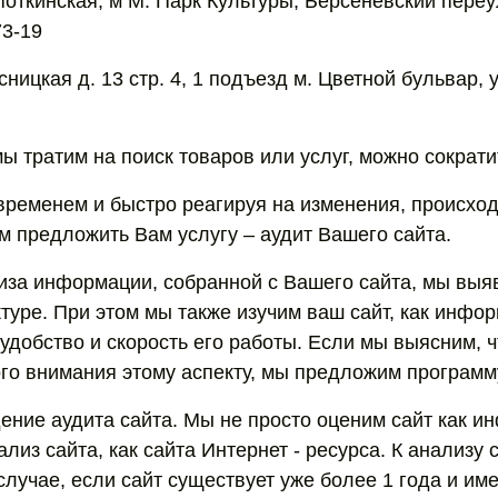
опоткинская, м М. Парк Культуры, Берсеневский переул
73-19
ясницкая д. 13 стр. 4, 1 подъезд м. Цветной бульвар,
ы тратим на поиск товаров или услуг, можно сократи
 временем и быстро реагируя на изменения, происхо
м предложить Вам услугу – аудит Вашего сайта.
иза информации, собранной с Вашего сайта, мы вы
уктуре. При этом мы также изучим ваш сайт, как инф
удобство и скорость его работы. Если мы выясним, 
го внимания этому аспекту, мы предложим программу
дение аудита сайта. Мы не просто оценим сайт как 
из сайта, как сайта Интернет - ресурса. К анализу 
случае, если сайт существует уже более 1 года и им