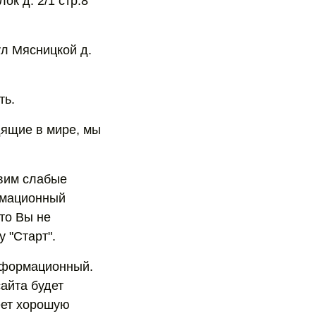
ок д. 2/1 стр.8
 ул Мясницкой д.
ть.
дящие в мире, мы
явим слабые
ормационный
что Вы не
 "Старт".
информационный.
сайта будет
еет хорошую