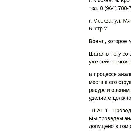
г. Москва, м. Кр
тел. 8 (964) 788-
г. Москва, ул. М
6. стр.2
Время, которое м
Шагая в ногу со
уже сейчас може
В процессе анал
места в его стр
ресурс и оценим 
уделяете должно
- ШАГ 1 - Прове
Мы проведем анал
допущено в том 