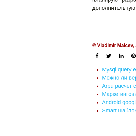
дополнительную 
© Vladimir Malcev,
Mysql query 
Можно ли вер
Arpu расчет 
Маркетингов
Android googl
Smart шаблон