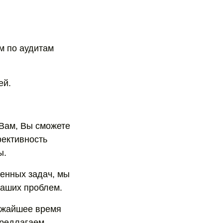
ом по аудитам
ей.
 Вам, Вы сможете
ективность
ы.
ленных задач, мы
ваших проблем.
лижайшее время
предлагаем