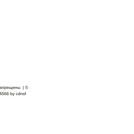
апрещены. | ©
-4566 by cdnsf