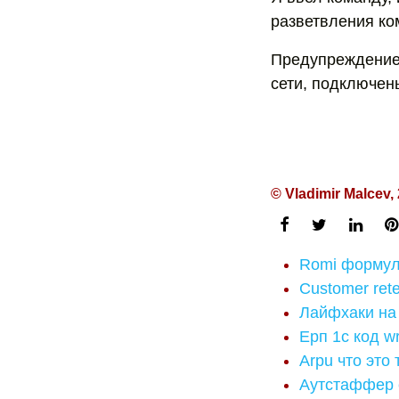
разветвления ко
Предупреждение.
сети, подключены
© Vladimir Malcev,
Romi формул
Customer ret
Лайфхаки на
Ерп 1с код w
Arpu что это
Аутстаффер с