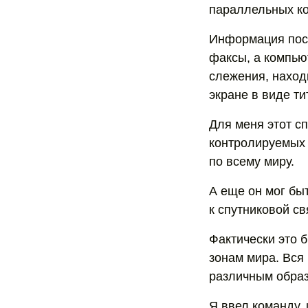
параллельных ко
Информация пост
факсы, а компью
слежения, наход
экране в виде ти
Для меня этот с
контролируемых 
по всему миру.
А еще он мог бы
к спутниковой св
Фактически это 
зонам мира. Вся
различным обра
Я ввел команду,