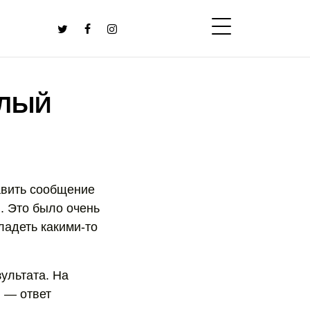
ЕЛЫЙ
авить сообщение
ы. Это было очень
владеть какими-то
зультата. На
! — ответ