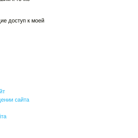
ие доступ к моей
йт
щении сайта
йта