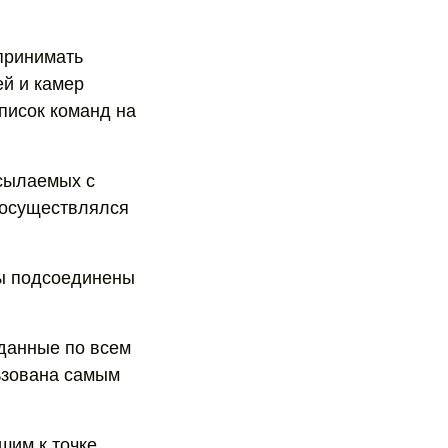
принимать
ей и камер
писок команд на
исылаемых с
 осуществлялся
ны подсоединены
 данные по всем
ьзована самым
шим к точке