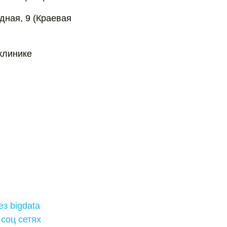
дная, 9 (Краевая
клинике
з bigdata
 соц сетях