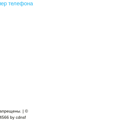
омер телефона
апрещены. | ©
-4566 by cdnsf