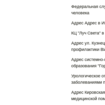
Федеральная слу
человека
Адрес Адрес в И
КЦ "Луч Света" в
Адрес ул. Кузне
профилактики В
Адрес cистемно-
образования "Го
Урологическое о
заболеваниями 
Адрес Кировская
медицинской по