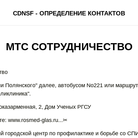
CDNSF - ОПРЕДЕЛЕНИЕ КОНТАКТОВ
МТС СОТРУДНИЧЕСТВО
тво
ни Полянского" далее, автобусом No221 или маршру
оликлиника".
ноказарменная, 2, Дом Ученых РГСУ
е: www.rosmed-glas.ru...✂
й городской центр по профилактике и борьбе со С