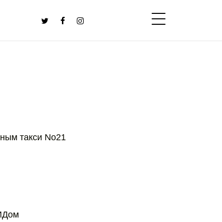
тным такси No21
ПИДом