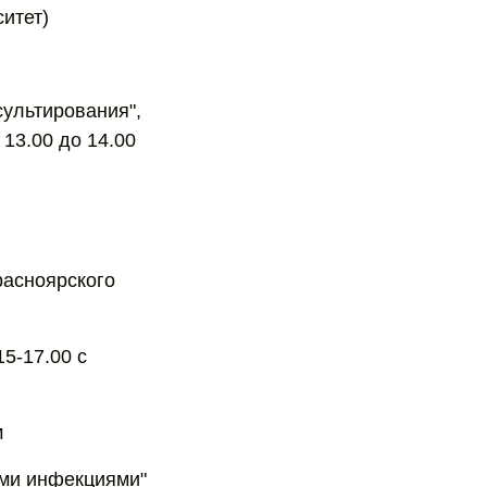
итет)
нсультирования",
 13.00 до 14.00
расноярского
15-17.00 с
м
ыми инфекциями"