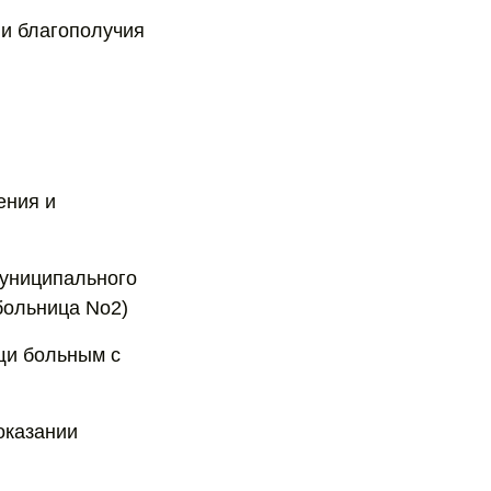
 и благополучия
ения и
муниципального
больница No2)
щи больным с
оказании