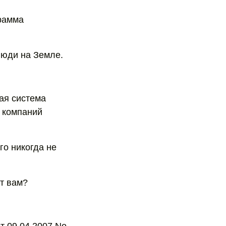
грамма
 люди на Земле.
ая система
ы компаний
го никогда не
ит вам?