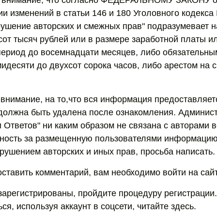
внимание, что согласно ФЕДЕРАЛЬНОМУ ЗАКОНУ от
ии изменений в статьи 146 и 180 Уголовного кодекса
ушение авторских и смежных прав" подразумевает н
сот тысяч рублей или в размере заработной платы и
период до восемнадцати месяцев, либо обязательны
мидесяти до двухсот сорока часов, либо арестом на с
нимание, на то,что вся информация предоставляет
должна быть удалена после ознакомления. Админис
 Ответов" ни каким образом не связана с авторами 
нность за размещенную пользователями информацию
арушением авторских и иных прав, просьба написать.
оставить комментарий, вам необходимо войти на сайт
зарегистрированы, пройдите процедуру регистрации.
ся, используя аккаунт в соцсети, читайте здесь.