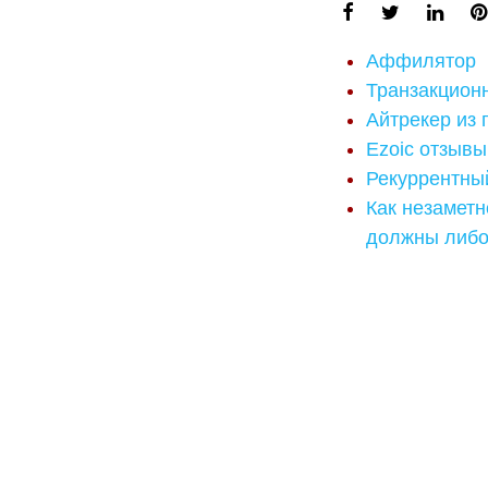
Аффилятор
Транзакцион
Айтрекер из 
Ezoic отзыв
Рекуррентный
Как незаметн
должны либо 