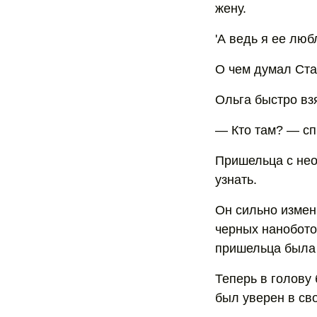
жену.
'А ведь я ее люб
О чем думал Ста
Ольга быстро вз
— Кто там? — сп
Пришельца с нео
узнать.
Он сильно измен
черных нанобото
пришельца была 
Теперь в голову
был уверен в св