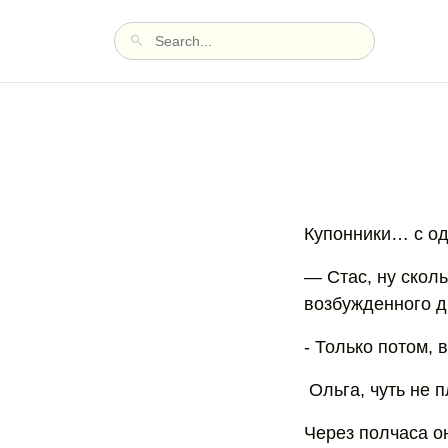
Купонники… с од
— Стас, ну скол
возбужденного д
- Только потом, в
Ольга, чуть не п
Через полчаса о