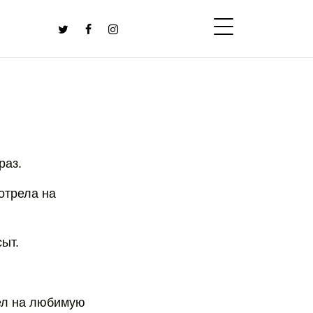
раз.
отрела на
сыт.
рел на любимую