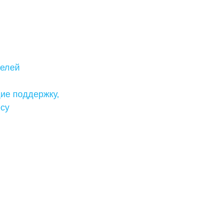
телей
ие поддержку,
есу