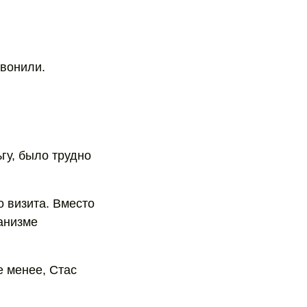
звонили.
гу, было трудно
 визита. Вместо
ганизме
е менее, Стас