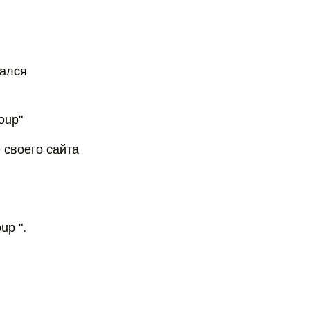
дался
oup"
 своего сайта
up ".