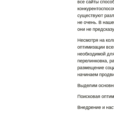
все сайты спосо
конкурентоспосо
существуют разли
не очень. В наш
они не предсказ
Несмотря на кол
оптимизации всег
необходимой для
перелинковка, р
размещение соци
начинаем продви
Выделим основн
Поисковая оптим
Внедрение и наст