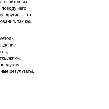
во сайтов, их
 поводу чего
р, другие – что
вания, так как
 методы
создание
гов,
 ссылками,
роцедур мы
ьные результаты.