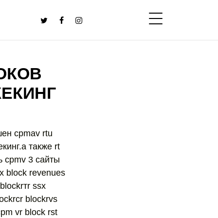
ОКОВ
ЖЕКИНГ
шен cpmav rtu
кинг.а также rt
ть сpmv 3 сайты
ex block revenues
 blockrтr ssx
lockrcr blockrvs
pm vr block rst