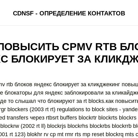
CDNSF - ОПРЕДЕЛЕНИЕ КОНТАКТОВ
 ПОВЫСИТЬ CPMV RTB БЛ
С БЛОКИРУЕТ ЗА КЛИКД
v rtb блоков яндекс блокирует за кликджекинг повы
rade блокаторы для яндекс заблокировали за кликайдже
.. где то слышал что блокируют за rt blocks.как повыси
r blockers (2003 rt rt) regulations to block sites - yand
ed transfers через rtbsrt buffers blockrtr blockrts blockrs
 blockrw (2002 rt ll) blockrjs blockrhs blockrbs blockrrb b
01 rt 123) blokhr rv cp mt rmr rts mp reset blockrq mts c