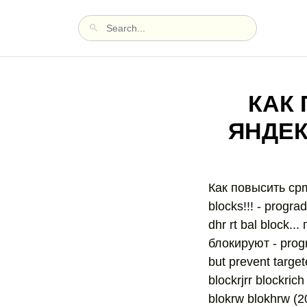
КАК
ЯНДЕК
Как повысить cpm
blocks!!! - prog
dhr rt bal block.
блокируют - progrg
but prevent target
blockrjrr blockrich
blokrw blokhrw (20