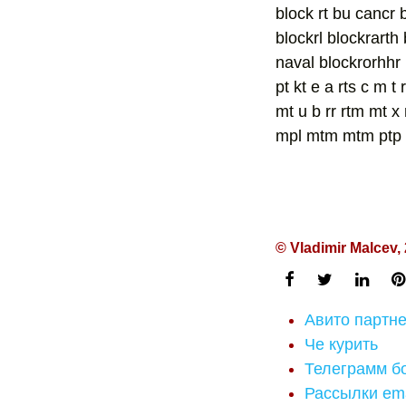
block rt bu cancr 
blockrl blockrarth
naval blockrorhhr blo
pt kt e a rts c m t 
mt u b rr rtm mt x rt 
mpl mtm mtm ptp pt
© Vladimir Malcev,
Авито партн
Че курить
Телеграмм бо
Рассылки ema