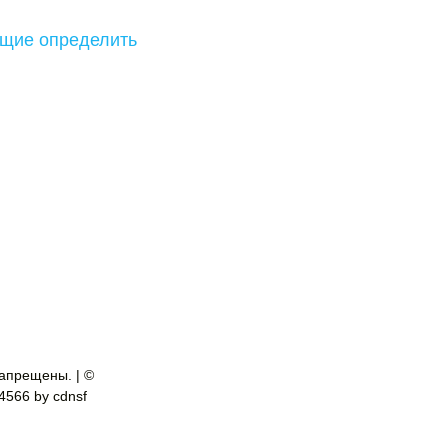
яющие определить
апрещены. | ©
-4566 by cdnsf