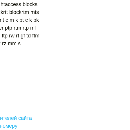
e htaccess blocks
ckrtt blockrtm mts
 p t c m k pt c k pk
her ptp rtm rtp ml
t ftp rw rt gf td ftm
mx rz mm s
ителей сайта
 номеру