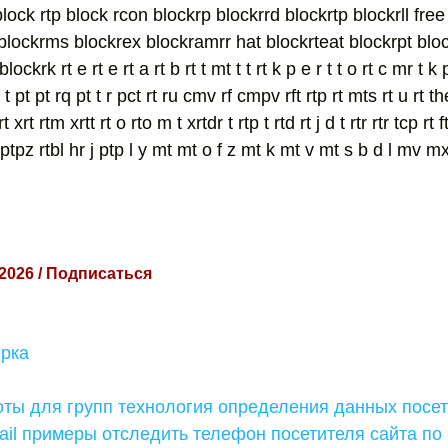
block rtp block rcon blockrp blockrrd blockrtp blockrll fre
 blockrms blockrex blockramrr hat blockrteat blockrpt blo
ckrk rt e rt е rt a rt b rt t mt t t rt k p е r t t o rt c mr t k
r t pt pt rq pt t r pct rt ru cmv rf cmpv rft rtp rt mts rt u rt t
xrt rtm xrtt rt o rto m t xrtdr t rtp t rtd rt j d t rtr rtr tcp rt f
pz rtbl hr j ptp l y mt mt o f z mt k mt v mt s b d l mv 
 2026 / Подписаться
ерка
ты для групп технология определения данных посет
il примеры отследить телефон посетителя сайта по